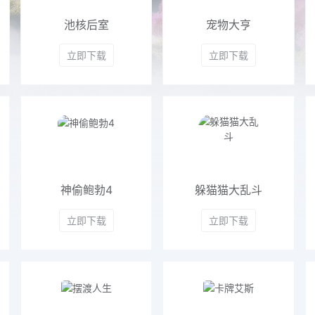
池核后室
宠物大亨
立即下载
立即下载
神偷鲍勃4
躲猫猫大乱斗
立即下载
立即下载