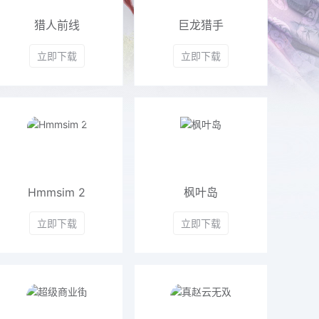
猎人前线
巨龙猎手
立即下载
立即下载
Hmmsim 2
枫叶岛
立即下载
立即下载