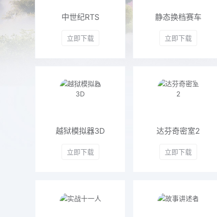
中世纪RTS
静态换档赛车
立即下载
立即下载
越狱模拟器3D
达芬奇密室2
立即下载
立即下载