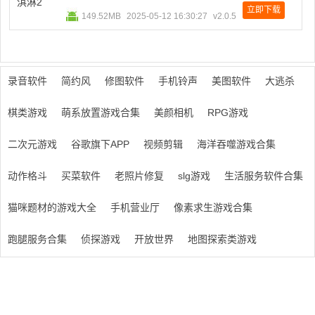
立即下载
149.52MB
2025-05-12 16:30:27
v2.0.5
录音软件
简约风
修图软件
手机铃声
美图软件
大逃杀
棋类游戏
萌系放置游戏合集
美颜相机
RPG游戏
二次元游戏
谷歌旗下APP
视频剪辑
海洋吞噬游戏合集
动作格斗
买菜软件
老照片修复
slg游戏
生活服务软件合集
猫咪题材的游戏大全
手机营业厅
像素求生游戏合集
跑腿服务合集
侦探游戏
开放世界
地图探索类游戏