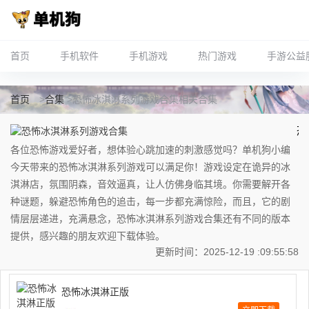
首页
手机软件
手机游戏
热门游戏
手游公益
首页
>
合集
>
恐怖冰淇淋系列游戏合集
相关合集
恐
怖
各位恐怖游戏爱好者，想体验心跳加速的刺激感觉吗？单机狗小编
冰
今天带来的恐怖冰淇淋系列游戏可以满足你！游戏设定在诡异的冰
淇
淇淋店，氛围阴森，音效逼真，让人仿佛身临其境。你需要解开各
淋
系
种谜题，躲避恐怖角色的追击，每一步都充满惊险，而且，它的剧
列
情层层递进，充满悬念，恐怖冰淇淋系列游戏合集还有不同的版本
游
提供，感兴趣的朋友欢迎下载体验。
戏
更新时间：2025-12-19 :09:55:58
合
集
恐怖冰淇淋正版