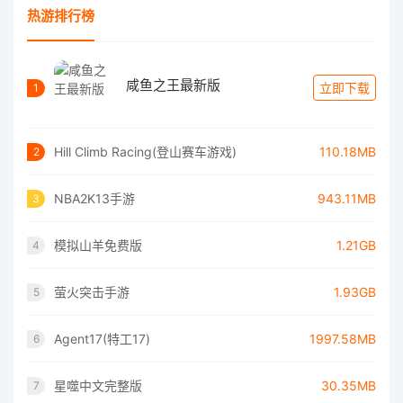
热游排行榜
咸鱼之王最新版
立即下载
1
Hill Climb Racing(登山赛车游戏)
110.18MB
2
NBA2K13手游
943.11MB
3
模拟山羊免费版
1.21GB
4
萤火突击手游
1.93GB
5
Agent17(特工17)
1997.58MB
6
星噬中文完整版
30.35MB
7