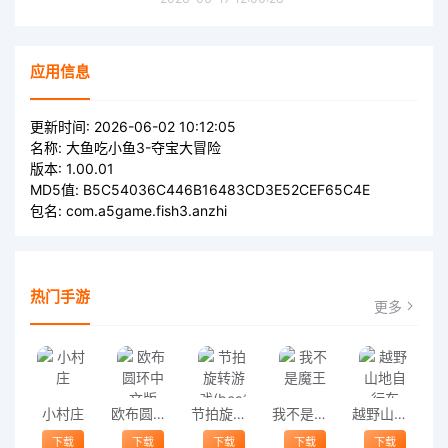
应用信息
更新时间:
2026-06-02 10:12:05
名称:
大鱼吃小鱼3-夺宝大冒险
版本:
1.00.01
MD5值:
B5C54036C446B16483CD3E52CEF65C4E
包名:
com.a5game.fish3.anzhi
热门手游
更多
小村庄
欧布圆环中文版
节拍旋转游戏(beat spin)
我不是魔王
越野山地自行车
下载
下载
下载
下载
下载