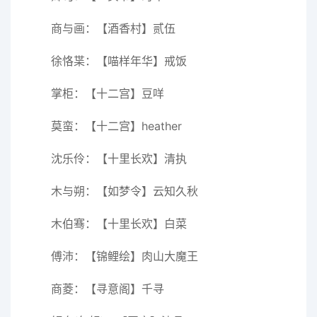
商与画：【酒香村】贰伍
徐恪枼：【喵样年华】戒饭
掌柜：【十二宫】豆咩
莫蛮：【十二宫】heather
沈乐伶：【十里长欢】清执
木与朔：【如梦令】云知久秋
木伯骞：【十里长欢】白菜
傅沛：【锦鲤绘】肉山大魔王
商菱：【寻意阁】千寻