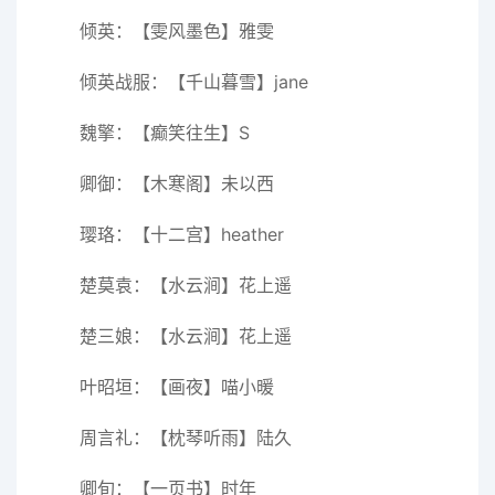
倾英：【雯风墨色】雅雯
倾英战服：【千山暮雪】jane
魏擎：【癫笑往生】S
卿御：【木寒阁】未以西
璎珞：【十二宫】heather
楚莫袁：【水云涧】花上遥
楚三娘：【水云涧】花上遥
叶昭垣：【画夜】喵小暖
周言礼：【枕琴听雨】陆久
卿旬：【一页书】时年