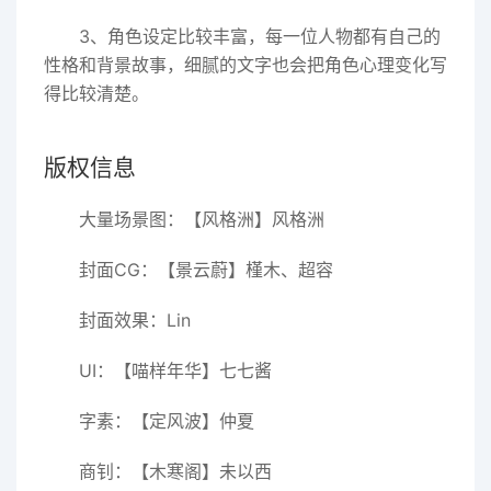
3、角色设定比较丰富，每一位人物都有自己的
性格和背景故事，细腻的文字也会把角色心理变化写
得比较清楚。
版权信息
大量场景图：【风格洲】风格洲
封面CG：【景云蔚】槿木、超容
封面效果：Lin
UI：【喵样年华】七七酱
字素：【定风波】仲夏
商钊：【木寒阁】未以西