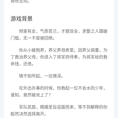
角色互动。
游戏背景
倾家有女，气质若兰，才貌双全，求娶之人踏破
门槛，无一不是被回绝。
你从小被抱养，养父养母疼爱。因养父病重，为
了救治养父母，你进入了将军府侍奉，为将军给的救
命钱，还债。
情不知所起，一往情深。
在外出办事的时候，你救起一位不会水的少年，
谁知，竟然被讹上了？
军队凯旋，赐婚圣旨迎面而来，等不到解释的你
毅然决然选择离开。