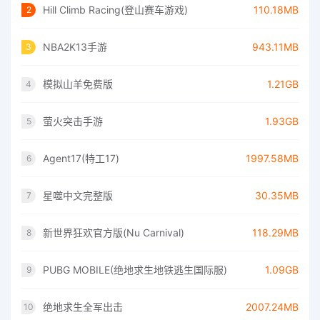
Hill Climb Racing(登山赛车游戏)
110.18MB
2
NBA2K13手游
943.11MB
3
模拟山羊免费版
1.21GB
4
萤火突击手游
1.93GB
5
Agent17(特工17)
1997.58MB
6
星噬中文完整版
30.35MB
7
新世界狂欢官方版(Nu Carnival)
118.29MB
8
PUBG MOBILE(绝地求生地铁逃生国际服)
1.09GB
9
绝地求生全军出击
2007.24MB
10