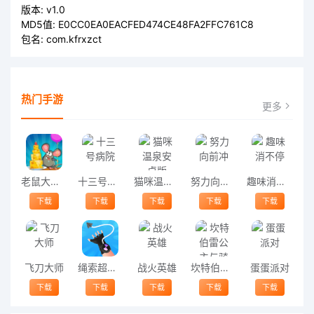
版本:
v1.0
MD5值:
E0CC0EA0EACFED474CE48FA2FFC761C8
包名:
com.kfrxzct
热门手游
更多
老鼠大冒险游戏
十三号病院
猫咪温泉安卓版
努力向前冲
趣味消不停
下载
下载
下载
下载
下载
飞刀大师
绳索超人模拟器最新版
战火英雄
坎特伯雷公主与骑士唤醒冠军之剑的奇幻冒险最新版
蛋蛋派对
下载
下载
下载
下载
下载