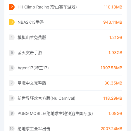
Hill Climb Racing(登山赛车游戏)
110.18MB
2
NBA2K13手游
943.11MB
3
模拟山羊免费版
1.21GB
4
萤火突击手游
1.93GB
5
Agent17(特工17)
1997.58MB
6
星噬中文完整版
30.35MB
7
新世界狂欢官方版(Nu Carnival)
118.29MB
8
PUBG MOBILE(绝地求生地铁逃生国际服)
1.09GB
9
绝地求生全军出击
2007.24MB
10