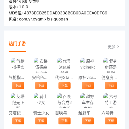
名称:
机械飞行师
版本:
1.0.0
MD5值:
4878ECB25DDAE0338BCB6DA0CEA0DFC9
包名:
com.yr.xygmjxfxs.guopan
热门手游
更多
气枪指挥官
安格伍德森林之魂汉化版
代号Star最新版
原神vicineko
健身房还是监狱
下载
下载
下载
下载
下载
艾塔纪元正版
骑士少女
召唤与合成2官方版
越野车生存之旅
六号特工游戏
下载
下载
下载
下载
下载