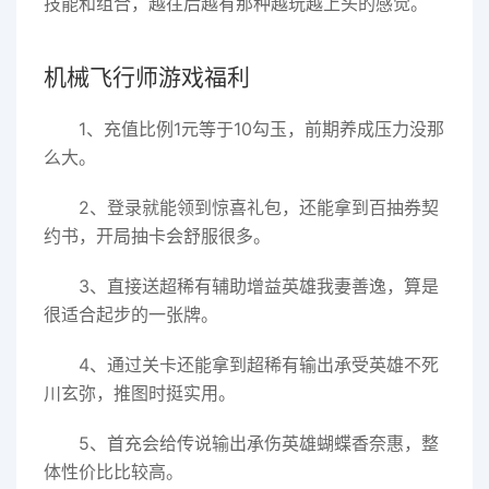
技能和组合，越往后越有那种越玩越上头的感觉。
机械飞行师游戏福利
1、充值比例1元等于10勾玉，前期养成压力没那
么大。
2、登录就能领到惊喜礼包，还能拿到百抽券契
约书，开局抽卡会舒服很多。
3、直接送超稀有辅助增益英雄我妻善逸，算是
很适合起步的一张牌。
4、通过关卡还能拿到超稀有输出承受英雄不死
川玄弥，推图时挺实用。
5、首充会给传说输出承伤英雄蝴蝶香奈惠，整
体性价比比较高。