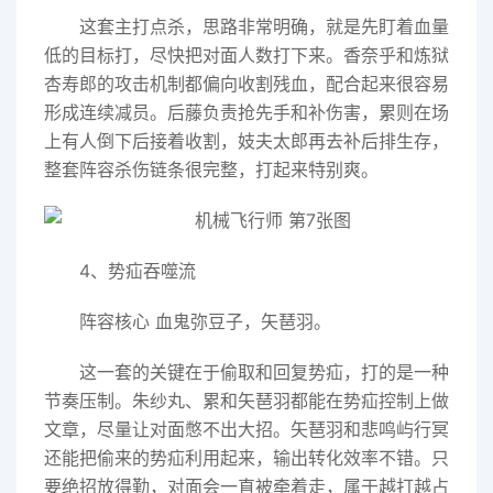
这套主打点杀，思路非常明确，就是先盯着血量
低的目标打，尽快把对面人数打下来。香奈乎和炼狱
杏寿郎的攻击机制都偏向收割残血，配合起来很容易
形成连续减员。后藤负责抢先手和补伤害，累则在场
上有人倒下后接着收割，妓夫太郎再去补后排生存，
整套阵容杀伤链条很完整，打起来特别爽。
4、势疝吞噬流
阵容核心 血鬼弥豆子，矢琶羽。
这一套的关键在于偷取和回复势疝，打的是一种
节奏压制。朱纱丸、累和矢琶羽都能在势疝控制上做
文章，尽量让对面憋不出大招。矢琶羽和悲鸣屿行冥
还能把偷来的势疝利用起来，输出转化效率不错。只
要绝招放得勤，对面会一直被牵着走，属于越打越占