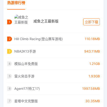
热游排行榜
咸鱼之王最新版
立即下载
1
Hill Climb Racing(登山赛车游戏)
110.18MB
2
NBA2K13手游
943.11MB
3
模拟山羊免费版
1.21GB
4
萤火突击手游
1.93GB
5
Agent17(特工17)
1997.58MB
6
星噬中文完整版
30.35MB
7