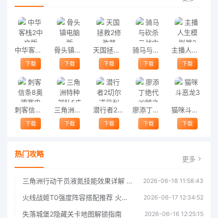
中华客栈2中文版
骨头镇电脑版
天国拯救2修改器
骑马与砍杀二战中国战场
主播人生模拟器2
下载
下载
下载
下载
下载
刺客信条8奥德赛电脑版
三角洲特种部队5电脑版
潜行者2切尔诺贝利之心
廖添丁绝代凶贼之末日
猫咪斗恶龙3
下载
下载
下载
下载
下载
热门攻略
更多
三角洲行动干员液氮技能效果详解 三角洲行动干员液氮技能介绍
2026-06-18 11:58:43
火线战姬T0强度阵容搭配推荐 火线战姬T0强度阵容哪个好
2026-06-17 12:34:52
失落城堡2隐藏关卡地图解锁指南
2026-06-16 12:25:15