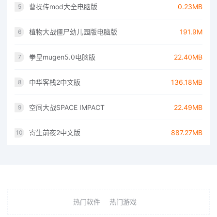
曹操传mod大全电脑版
0.23MB
5
植物大战僵尸幼儿园版电脑版
191.9M
6
拳皇mugen5.0电脑版
22.40MB
7
中华客栈2中文版
136.18MB
8
空间大战SPACE IMPACT
22.49MB
9
寄生前夜2中文版
887.27MB
10
热门软件
热门游戏