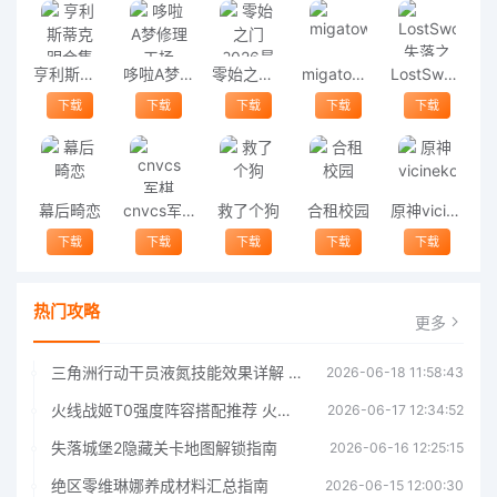
亨利斯蒂克明合集
哆啦A梦修理工场
零始之门2026最新版
migatowemyworld1.68
LostSword失落之剑
下载
下载
下载
下载
下载
幕后畸恋
cnvcs军棋
救了个狗
合租校园
原神vicineko
下载
下载
下载
下载
下载
热门攻略
更多
三角洲行动干员液氮技能效果详解 三角洲行动干员液氮技能介绍
2026-06-18 11:58:43
火线战姬T0强度阵容搭配推荐 火线战姬T0强度阵容哪个好
2026-06-17 12:34:52
失落城堡2隐藏关卡地图解锁指南
2026-06-16 12:25:15
绝区零维琳娜养成材料汇总指南
2026-06-15 12:00:30