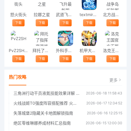
怒火街头
拉娜之星
武道飞升最新版
textmir最新版
北方战争岛屿防御
下载
下载
下载
下载
下载
PvZ2SHUTTLE
拜托了指挥官游戏
外科手术大师游戏(surgery master)
机甲大战机甲游戏
洛克王国官方正版
下载
下载
下载
下载
下载
热门攻略
更多
三角洲行动干员液氮技能效果详解 三角洲行动干员液氮技能介绍
2026-06-18 11:58:43
火线战姬T0强度阵容搭配推荐 火线战姬T0强度阵容哪个好
2026-06-17 12:34:52
失落城堡2隐藏关卡地图解锁指南
2026-06-16 12:25:15
绝区零维琳娜养成材料汇总指南
2026-06-15 12:00:30