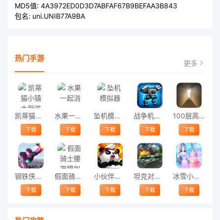
MD5值:
4A3972ED0D3D7ABFAF67B9BEFAA3B843
包名:
uni.UNIB77A9BA
热门手游
更多
凯蒂猫小镇大厨游戏
水果一起消
坠机模拟器
战争机械游戏
100层高楼解谜正式版
下载
下载
下载
下载
下载
钢铁侠超级绳索英雄中文版
假面骑士腰带模拟器
小伙伴的战争官方版
坦克对战机器人游戏
冰雪小公主做蛋糕小游戏
下载
下载
下载
下载
下载