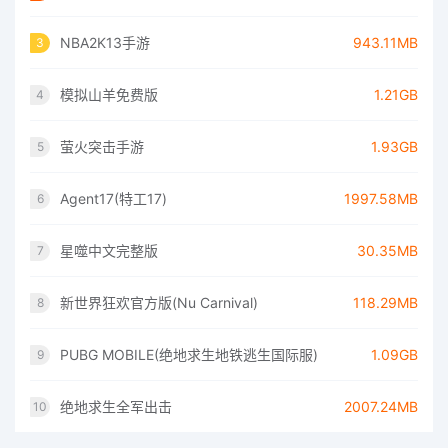
NBA2K13手游
943.11MB
3
模拟山羊免费版
1.21GB
4
萤火突击手游
1.93GB
5
Agent17(特工17)
1997.58MB
6
星噬中文完整版
30.35MB
7
新世界狂欢官方版(Nu Carnival)
118.29MB
8
PUBG MOBILE(绝地求生地铁逃生国际服)
1.09GB
9
绝地求生全军出击
2007.24MB
10