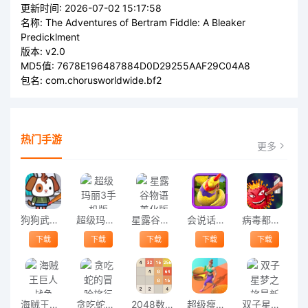
更新时间:
2026-07-02 15:17:58
名称:
The Adventures of Bertram Fiddle: A Bleaker
Predicklment
版本:
v2.0
MD5值:
7678E196487884D0D29255AAF29C04A8
包名:
com.chorusworldwide.bf2
热门手游
更多
狗狗武士游戏
超级玛丽3手机版
星露谷物语美化版
会说话的鸡手机版
病毒都得死游戏
下载
下载
下载
下载
下载
海贼王巨人战争
贪吃蛇的冒险旅行
2048数字拼图最新版
超级瘦身大师游戏
双子星梦之旅最新版