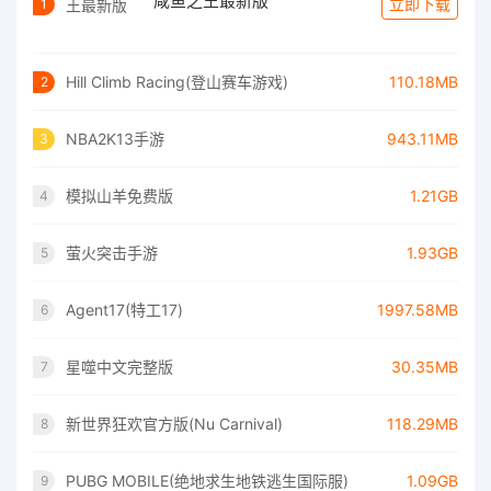
咸鱼之王最新版
立即下载
1
Hill Climb Racing(登山赛车游戏)
110.18MB
2
NBA2K13手游
943.11MB
3
模拟山羊免费版
1.21GB
4
萤火突击手游
1.93GB
5
Agent17(特工17)
1997.58MB
6
星噬中文完整版
30.35MB
7
新世界狂欢官方版(Nu Carnival)
118.29MB
8
PUBG MOBILE(绝地求生地铁逃生国际服)
1.09GB
9