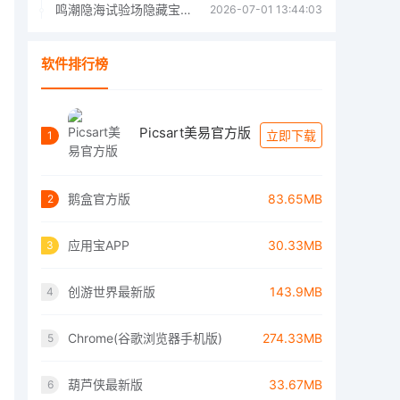
鸣潮隐海试验场隐藏宝箱位置汇总 鸣潮隐海试验场隐藏基准宝箱获取指南
2026-07-01 13:44:03
软件排行榜
Picsart美易官方版
立即下载
1
鹅盒官方版
83.65MB
2
应用宝APP
30.33MB
3
创游世界最新版
143.9MB
4
Chrome(谷歌浏览器手机版)
274.33MB
5
葫芦侠最新版
33.67MB
6