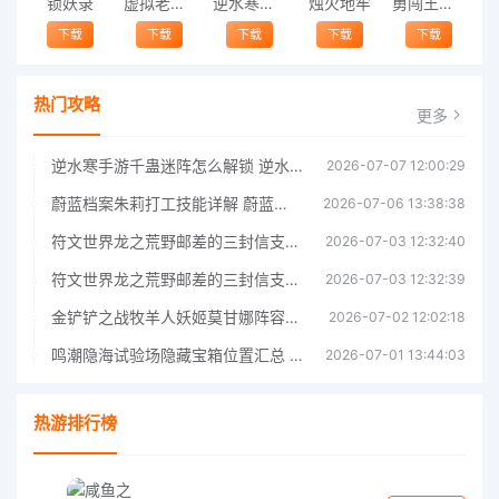
锁妖录
虚拟老虎家庭模拟器游戏
逆水寒黄金服
烛火地牢
勇闯王国（Hero Rush）
下载
下载
下载
下载
下载
热门攻略
更多
逆水寒手游千蛊迷阵怎么解锁 逆水寒手游千蛊迷阵解锁指南
2026-07-07 12:00:29
蔚蓝档案朱莉打工技能详解 蔚蓝档案朱莉打工技能介绍
2026-07-06 13:38:38
符文世界龙之荒野邮差的三封信支线任务完成指南 符文世界龙之荒野邮差的三封信支线任务攻略
2026-07-03 12:32:40
符文世界龙之荒野邮差的三封信支线任务完成指南 符文世界龙之荒野邮差的三封信支线任务攻略
2026-07-03 12:32:39
金铲铲之战牧羊人妖姬莫甘娜阵容玩法指南金铲铲之战牧羊人妖姬莫甘娜阵容玩法
2026-07-02 12:02:18
鸣潮隐海试验场隐藏宝箱位置汇总 鸣潮隐海试验场隐藏基准宝箱获取指南
2026-07-01 13:44:03
热游排行榜