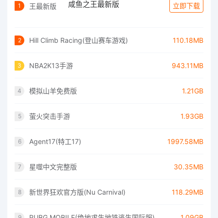
咸鱼之王最新版
立即下载
1
Hill Climb Racing(登山赛车游戏)
110.18MB
2
NBA2K13手游
943.11MB
3
模拟山羊免费版
1.21GB
4
萤火突击手游
1.93GB
5
Agent17(特工17)
1997.58MB
6
星噬中文完整版
30.35MB
7
新世界狂欢官方版(Nu Carnival)
118.29MB
8
PUBG MOBILE(绝地求生地铁逃生国际服)
1.09GB
9