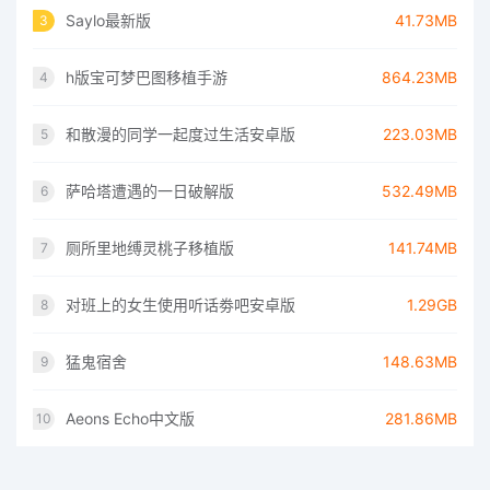
Saylo最新版
41.73MB
3
h版宝可梦巴图移植手游
864.23MB
4
和散漫的同学一起度过生活安卓版
223.03MB
5
萨哈塔遭遇的一日破解版
532.49MB
6
厕所里地缚灵桃子移植版
141.74MB
7
对班上的女生使用听话劵吧安卓版
1.29GB
8
猛鬼宿舍
148.63MB
9
Aeons Echo中文版
281.86MB
10