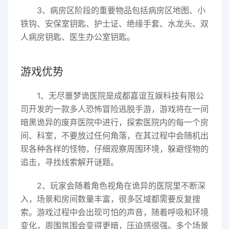
3、病房区阶段的重要物品包括病房区地图、小
铁钩、安保室钥匙、护士证、绝缘手套、水龙头、双
人病房钥匙、医生办公室钥匙。
游戏优势
1、无尽噩梦诡医院是成都嘉谊互娱科技有限公
司开发的一款多人恐怖冒险逃脱手游，游戏将在一间
暗黑诡异的废弃医院中进行，探索医院内的每一个房
间、科室，不要放过任何角落，在其过程中会随机出
现各种各样的怪物，仔细观察周围环境，躲避怪物的
追击，寻找线索解开谜题。
2、玩家会随着角色视角在诡异的医院里不断深
入，场景和房间数量丰富，很多区域都需要反复搜
索。游戏过程中会出现可怕的声音，随着呼吸和环境
变化，周围氛围会变得更暗，压迫感很强。多个场景