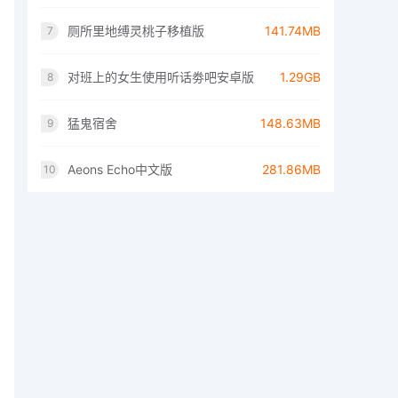
厕所里地缚灵桃子移植版
141.74MB
7
对班上的女生使用听话劵吧安卓版
1.29GB
8
猛鬼宿舍
148.63MB
9
Aeons Echo中文版
281.86MB
10