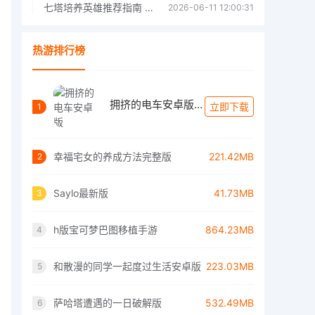
七塔培养英雄推荐指南 七塔培养哪个英雄好
2026-06-11 12:00:31
热游排行榜
拥挤的电车安卓版(ChikanDensya2)
立即下载
1
幸福宅女的养成方法完整版
221.42MB
2
Saylo最新版
41.73MB
3
h版宝可梦巴图移植手游
864.23MB
4
和散漫的同学一起度过生活安卓版
223.03MB
5
萨哈塔遭遇的一日破解版
532.49MB
6