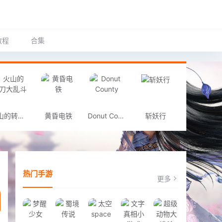
教程
合集
火山的转刀大乱斗
黄昏电铁
Donut County
斩妖行
热门手游
更多