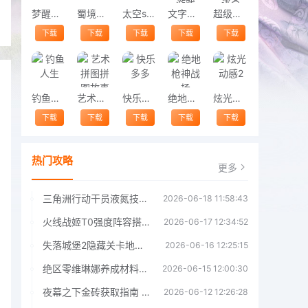
梦醒少女
蜀境传说
太空space
文字真相小游戏
超级动物大逃杀
下载
下载
下载
下载
下载
钓鱼人生
艺术拼图拼图故事
快乐多多
绝地枪神战场
炫光动感2
下载
下载
下载
下载
下载
热门攻略
更多
三角洲行动干员液氮技能效果详解 三角洲行动干员液氮技能介绍
2026-06-18 11:58:43
火线战姬T0强度阵容搭配推荐 火线战姬T0强度阵容哪个好
2026-06-17 12:34:52
失落城堡2隐藏关卡地图解锁指南
2026-06-16 12:25:15
绝区零维琳娜养成材料汇总指南
2026-06-15 12:00:30
夜幕之下金砖获取指南 夜幕之下金砖获取方法
2026-06-12 12:26:28