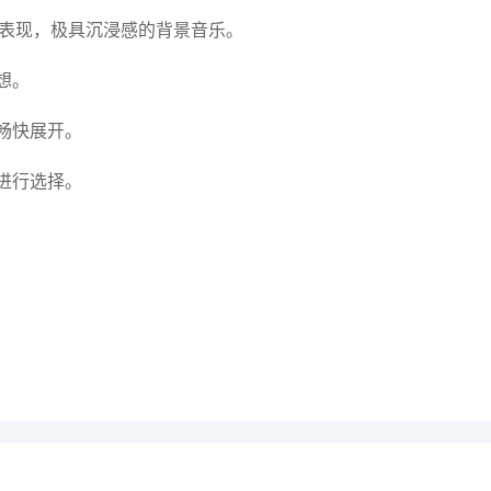
面表现，极具沉浸感的背景音乐。
想。
畅快展开。
进行选择。