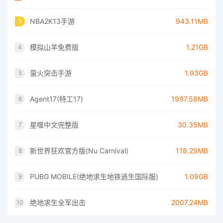
NBA2K13手游
943.11MB
3
模拟山羊免费版
1.21GB
4
萤火突击手游
1.93GB
5
Agent17(特工17)
1997.58MB
6
星噬中文完整版
30.35MB
7
新世界狂欢官方版(Nu Carnival)
118.29MB
8
PUBG MOBILE(绝地求生地铁逃生国际服)
1.09GB
9
绝地求生全军出击
2007.24MB
10