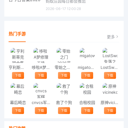
蚂蚁庄园每日都会推出
2026-06-17 12:00:28
热门手游
更多
亨利斯蒂克明合集
哆啦A梦修理工场
零始之门2026最新版
migatowemyworld1.68
LostSword失落之剑
下载
下载
下载
下载
下载
幕后畸恋
cnvcs军棋
救了个狗
合租校园
原神vicineko
下载
下载
下载
下载
下载