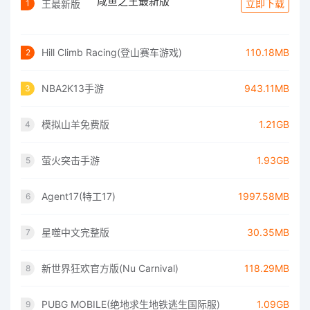
咸鱼之王最新版
立即下载
1
Hill Climb Racing(登山赛车游戏)
110.18MB
2
NBA2K13手游
943.11MB
3
模拟山羊免费版
1.21GB
4
萤火突击手游
1.93GB
5
Agent17(特工17)
1997.58MB
6
星噬中文完整版
30.35MB
7
新世界狂欢官方版(Nu Carnival)
118.29MB
8
PUBG MOBILE(绝地求生地铁逃生国际服)
1.09GB
9