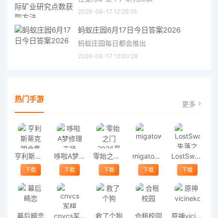
2026-06-17 12:29:16
蚂蚁庄园6月17日今日答案2026
蚂蚁庄园每日都会推出
2026-06-17 12:00:28
热门手游
更多
亨利斯蒂克明合集
哆啦A梦修理工场
零始之门2026最新版
migatowemyworld1.68
LostSword失落之剑
下载
下载
下载
下载
下载
幕后畸恋
cnvcs军棋
救了个狗
合租校园
原神vicineko