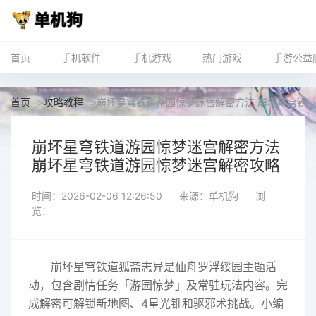
首页
手机软件
手机游戏
热门游戏
手游公益
首页
>
攻略教程
>
崩坏星穹铁道游园惊梦迷宫解密方法 崩坏星穹铁
崩坏星穹铁道游园惊梦迷宫解密方法
崩坏星穹铁道游园惊梦迷宫解密攻略
时间：2026-02-06 12:26:50
来源：单机狗
浏
览：
崩坏星穹铁道狐斋志异是仙舟罗浮绥园主题活
动，包含剧情任务「游园惊梦」及常驻玩法内容。完
成解密可解锁新地图、4星光锥和驱邪术挑战。小编