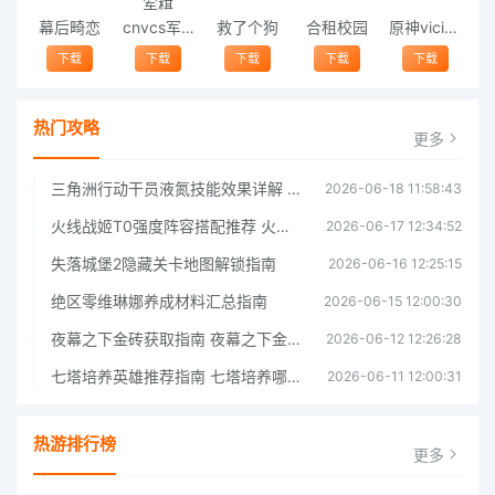
幕后畸恋
cnvcs军棋
救了个狗
合租校园
原神vicineko
下载
下载
下载
下载
下载
热门攻略
更多
三角洲行动干员液氮技能效果详解 三角洲行动干员液氮技能介绍
2026-06-18 11:58:43
火线战姬T0强度阵容搭配推荐 火线战姬T0强度阵容哪个好
2026-06-17 12:34:52
失落城堡2隐藏关卡地图解锁指南
2026-06-16 12:25:15
绝区零维琳娜养成材料汇总指南
2026-06-15 12:00:30
夜幕之下金砖获取指南 夜幕之下金砖获取方法
2026-06-12 12:26:28
七塔培养英雄推荐指南 七塔培养哪个英雄好
2026-06-11 12:00:31
热游排行榜
更多