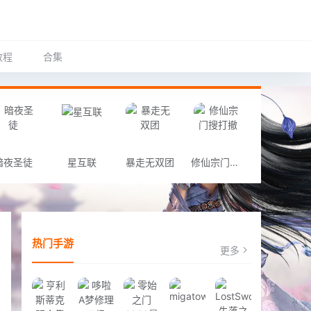
教程
合集
暗夜圣徒
星互联
暴走无双团
修仙宗门搜打撤
热门手游
更多