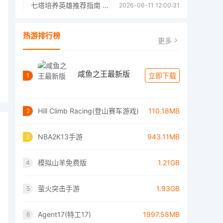
七塔培养英雄推荐指南 七塔培养哪个英雄好
2026-06-11 12:00:31
热游排行榜
更多
咸鱼之王最新版
立即下载
1
Hill Climb Racing(登山赛车游戏)
110.18MB
2
NBA2K13手游
943.11MB
3
模拟山羊免费版
1.21GB
4
萤火突击手游
1.93GB
5
Agent17(特工17)
1997.58MB
6