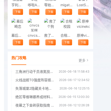
亨利斯蒂克明合集
哆啦A梦修理工场
零始之门2026最新版
migatowemyworld1.68
LostSword失落之剑
下载
下载
下载
下载
下载
幕后畸恋
cnvcs军棋
救了个狗
合租校园
原神vicineko
下载
下载
下载
下载
下载
热门攻略
更多
三角洲行动干员液氮技能效果详解 三角洲行动干员液氮技能介绍
2026-06-18 11:58:43
火线战姬T0强度阵容搭配推荐 火线战姬T0强度阵容哪个好
2026-06-17 12:34:52
失落城堡2隐藏关卡地图解锁指南
2026-06-16 12:25:15
绝区零维琳娜养成材料汇总指南
2026-06-15 12:00:30
夜幕之下金砖获取指南 夜幕之下金砖获取方法
2026-06-12 12:26:28