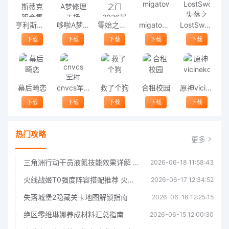
亨利斯蒂克明合集
哆啦A梦修理工场
零始之门2026最新版
migatowemyworld1.68
LostSword失落之剑
下载
下载
下载
下载
下载
幕后畸恋
cnvcs军棋
救了个狗
合租校园
原神vicineko
下载
下载
下载
下载
下载
热门攻略
更多
三角洲行动干员液氮技能效果详解 三角洲行动干员液氮技能介绍
2026-06-18 11:58:43
火线战姬T0强度阵容搭配推荐 火线战姬T0强度阵容哪个好
2026-06-17 12:34:52
失落城堡2隐藏关卡地图解锁指南
2026-06-16 12:25:15
绝区零维琳娜养成材料汇总指南
2026-06-15 12:00:30