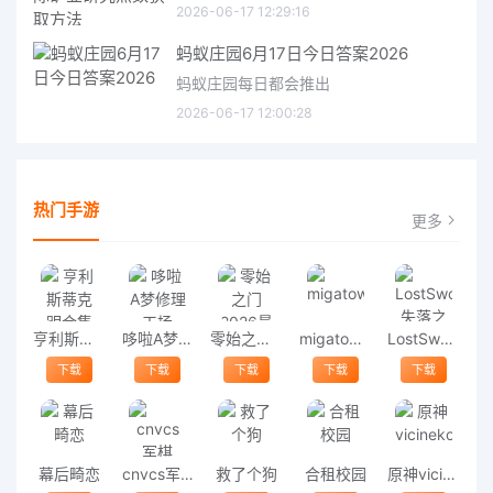
2026-06-17 12:29:16
蚂蚁庄园6月17日今日答案2026
蚂蚁庄园每日都会推出
2026-06-17 12:00:28
热门手游
更多
亨利斯蒂克明合集
哆啦A梦修理工场
零始之门2026最新版
migatowemyworld1.68
LostSword失落之剑
下载
下载
下载
下载
下载
幕后畸恋
cnvcs军棋
救了个狗
合租校园
原神vicineko