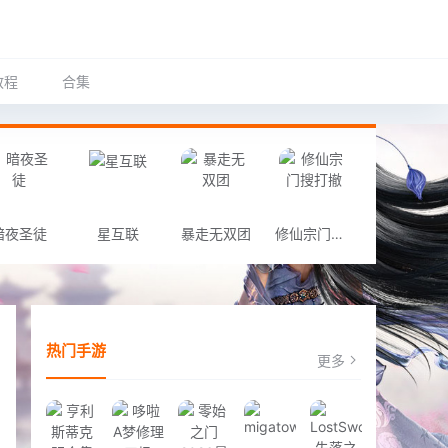
教程
合集
暗夜圣徒
星互联
暴走无双团
修仙宗门搜打撤
热门手游
更多