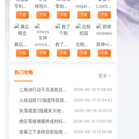
亨利斯蒂克明合集
哆啦A梦修理工场
零始之门2026最新版
migatowemyworld1.68
LostSword失落之剑
下载
下载
下载
下载
下载
幕后畸恋
cnvcs军棋
救了个狗
合租校园
原神vicineko
下载
下载
下载
下载
下载
热门攻略
更多
三角洲行动干员液氮技能效果详解 三角洲行动干员液氮技能介绍
2026-06-18 11:58:43
火线战姬T0强度阵容搭配推荐 火线战姬T0强度阵容哪个好
2026-06-17 12:34:52
失落城堡2隐藏关卡地图解锁指南
2026-06-16 12:25:15
绝区零维琳娜养成材料汇总指南
2026-06-15 12:00:30
夜幕之下金砖获取指南 夜幕之下金砖获取方法
2026-06-12 12:26:28