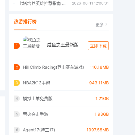
七塔培养英雄推荐指南 七塔培养哪个英雄好
2026-06-11 12:00:31
热游排行榜
更多
咸鱼之王最新版
立即下载
1
Hill Climb Racing(登山赛车游戏)
110.18MB
2
NBA2K13手游
943.11MB
3
模拟山羊免费版
1.21GB
4
萤火突击手游
1.93GB
5
Agent17(特工17)
1997.58MB
6