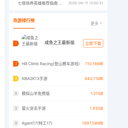
七塔培养英雄推荐指南 七塔培养哪个英雄好
2026-06-11 12:00:31
热游排行榜
更多
咸鱼之王最新版
立即下载
1
Hill Climb Racing(登山赛车游戏)
110.18MB
2
NBA2K13手游
943.11MB
3
模拟山羊免费版
1.21GB
4
萤火突击手游
1.93GB
5
Agent17(特工17)
1997.58MB
6