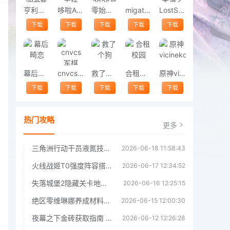
亨利斯蒂克明合集
哆啦A梦修理工场
零始之门2026最新版
migatowemyworld1.68
LostSword失落之剑
下载
下载
下载
下载
下载
幕后畸恋
cnvcs军棋
救了个狗
合租校园
原神vicineko
下载
下载
下载
下载
下载
热门攻略
更多
三角洲行动干员液氮技能效果详解 三角洲行动干员液氮技能介绍
2026-06-18 11:58:43
火线战姬T0强度阵容搭配推荐 火线战姬T0强度阵容哪个好
2026-06-17 12:34:52
失落城堡2隐藏关卡地图解锁指南
2026-06-16 12:25:15
绝区零维琳娜养成材料汇总指南
2026-06-15 12:00:30
夜幕之下金砖获取指南 夜幕之下金砖获取方法
2026-06-12 12:26:28