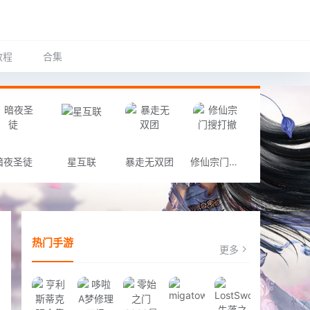
教程
合集
暗夜圣徒
星互联
暴走无双团
修仙宗门搜打撤
热门手游
更多