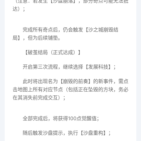
（注意：若发生【沙盘崩落】，部分奇点可能无法抵
达）；
完成所有奇点后，仍会触发【沙之城崩毁结
局】，但为后续铺垫。
【破茧结局（正式达成）】
开启第三次流程，继续选择【发展科技】；
此时将出现名为【崩毁的前奏】的新事件，需点
击地图上所有对应节点（包括正在坠毁的方块，务必
在其消失前完成交互）；
全部完成后，将获得100点觉醒值；
随后触发沙盘提示，执行【沙盘重构】；