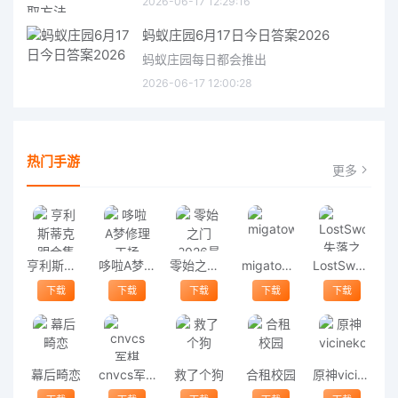
2026-06-17 12:29:16
蚂蚁庄园6月17日今日答案2026
蚂蚁庄园每日都会推出
2026-06-17 12:00:28
热门手游
更多
亨利斯蒂克明合集
哆啦A梦修理工场
零始之门2026最新版
migatowemyworld1.68
LostSword失落之剑
下载
下载
下载
下载
下载
幕后畸恋
cnvcs军棋
救了个狗
合租校园
原神vicineko