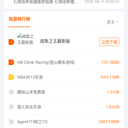
七塔培养英雄推荐指南 七塔培养哪个英雄好
2026-06-11 12:00:31
热游排行榜
更多
咸鱼之王最新版
立即下载
1
Hill Climb Racing(登山赛车游戏)
110.18MB
2
NBA2K13手游
943.11MB
3
模拟山羊免费版
1.21GB
4
萤火突击手游
1.93GB
5
Agent17(特工17)
1997.58MB
6