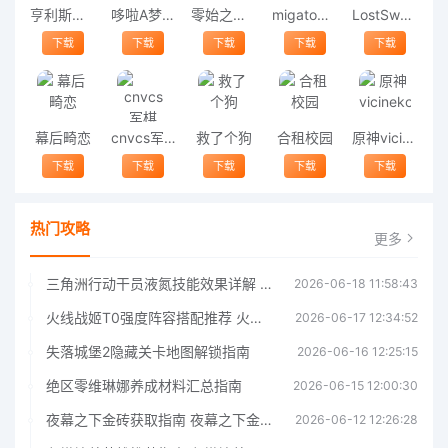
亨利斯蒂克明合集
哆啦A梦修理工场
零始之门2026最新版
migatowemyworld1.68
LostSword失落之剑
下载
下载
下载
下载
下载
幕后畸恋
cnvcs军棋
救了个狗
合租校园
原神vicineko
下载
下载
下载
下载
下载
热门攻略
更多
三角洲行动干员液氮技能效果详解 三角洲行动干员液氮技能介绍
2026-06-18 11:58:43
火线战姬T0强度阵容搭配推荐 火线战姬T0强度阵容哪个好
2026-06-17 12:34:52
失落城堡2隐藏关卡地图解锁指南
2026-06-16 12:25:15
绝区零维琳娜养成材料汇总指南
2026-06-15 12:00:30
夜幕之下金砖获取指南 夜幕之下金砖获取方法
2026-06-12 12:26:28