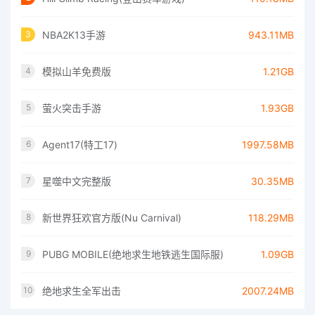
NBA2K13手游
943.11MB
3
模拟山羊免费版
1.21GB
4
萤火突击手游
1.93GB
5
Agent17(特工17)
1997.58MB
6
星噬中文完整版
30.35MB
7
新世界狂欢官方版(Nu Carnival)
118.29MB
8
PUBG MOBILE(绝地求生地铁逃生国际服)
1.09GB
9
绝地求生全军出击
2007.24MB
10