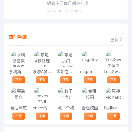
蚂蚁庄园每日都会推出
2026-06-17 12:00:28
热门手游
更多
亨利斯蒂克明合集
哆啦A梦修理工场
零始之门2026最新版
migatowemyworld1.68
LostSword失落之剑
下载
下载
下载
下载
下载
幕后畸恋
cnvcs军棋
救了个狗
合租校园
原神vicineko
下载
下载
下载
下载
下载