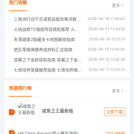
热门攻略
更多
三角洲行动干员液氮技能效果详解 三角洲行动干员液氮技能介绍
2026-06-18 11:58:43
火线战姬T0强度阵容搭配推荐 火线战姬T0强度阵容哪个好
2026-06-17 12:34:52
失落城堡2隐藏关卡地图解锁指南
2026-06-16 12:25:15
绝区零维琳娜养成材料汇总指南
2026-06-15 12:00:30
夜幕之下金砖获取指南 夜幕之下金砖获取方法
2026-06-12 12:26:28
七塔培养英雄推荐指南 七塔培养哪个英雄好
2026-06-11 12:00:31
热游排行榜
更多
咸鱼之王最新版
立即下载
1
Hill Climb Racing(登山赛车游戏)
110.18MB
2