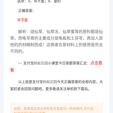
选项：A、并不是；B、是的
正确答案：
并不是
解析：烧仙草、仙草冻、仙草蜜等的原料都是仙
草。而龟苓膏的主要成分是龟板和土茯苓，再加入其
他的药材精制而成！这两者在原材料上的使用是完全
不同的。
点击查
>> 支付宝
蚂蚁庄园
小课堂今日答题答案汇总：
看
以上就是支付宝
蚂蚁庄园
今天正确答案的全部内容，大
家赶紧去回答问题吧，更多敬请关注单机狗下载站。
标题：夏季甜品烧仙草和龟苓膏是同一种食物吗 支付宝