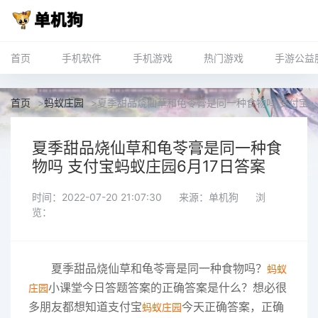
首页
手机软件
手机游戏
热门游戏
手游公益
首页
>
蚂蚁庄园
>
夏季甜品烧仙草和龟苓膏是同一种食物吗 支付宝蚂
夏季甜品烧仙草和龟苓膏是同一种食
物吗 支付宝蚂蚁庄园6月17日答案
时间：2022-07-20 21:07:30
来源：单机狗
浏
览：
夏季甜品烧仙草和龟苓膏是同一种食物吗？
蚂蚁
小课堂今日答题答案的正确答案是什么？想必很
庄园
多朋友都想知道支付宝
今天正确答案，正确
蚂蚁庄园