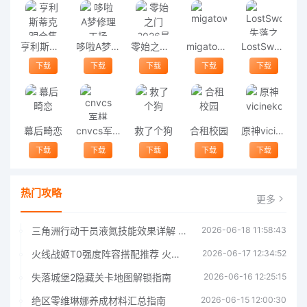
亨利斯蒂克明合集
哆啦A梦修理工场
零始之门2026最新版
migatowemyworld1.68
LostSword失落之剑
下载
下载
下载
下载
下载
幕后畸恋
cnvcs军棋
救了个狗
合租校园
原神vicineko
下载
下载
下载
下载
下载
热门攻略
更多
三角洲行动干员液氮技能效果详解 三角洲行动干员液氮技能介绍
2026-06-18 11:58:43
火线战姬T0强度阵容搭配推荐 火线战姬T0强度阵容哪个好
2026-06-17 12:34:52
失落城堡2隐藏关卡地图解锁指南
2026-06-16 12:25:15
绝区零维琳娜养成材料汇总指南
2026-06-15 12:00:30