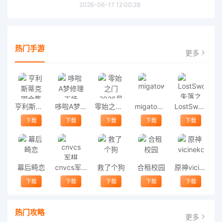
2026-06-17 12:00:28
热门手游
更多
亨利斯蒂克明合集
哆啦A梦修理工场
零始之门2026最新版
migatowemyworld1.68
LostSword失落之剑
下载
下载
下载
下载
下载
幕后畸恋
cnvcs军棋
救了个狗
合租校园
原神vicineko
下载
下载
下载
下载
下载
热门攻略
更多