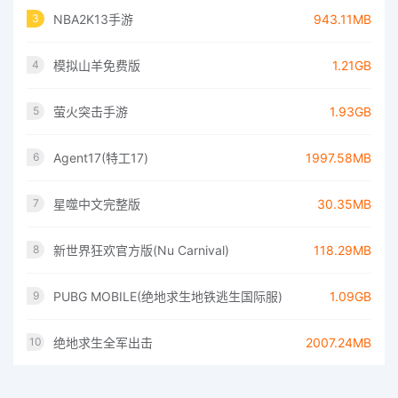
NBA2K13手游
943.11MB
3
模拟山羊免费版
1.21GB
4
萤火突击手游
1.93GB
5
Agent17(特工17)
1997.58MB
6
星噬中文完整版
30.35MB
7
新世界狂欢官方版(Nu Carnival)
118.29MB
8
PUBG MOBILE(绝地求生地铁逃生国际服)
1.09GB
9
绝地求生全军出击
2007.24MB
10