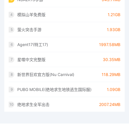
模拟山羊免费版
1.21GB
4
萤火突击手游
1.93GB
5
Agent17(特工17)
1997.58MB
6
星噬中文完整版
30.35MB
7
新世界狂欢官方版(Nu Carnival)
118.29MB
8
PUBG MOBILE(绝地求生地铁逃生国际服)
1.09GB
9
绝地求生全军出击
2007.24MB
10