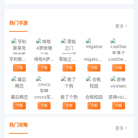
热门手游
更多
亨利斯蒂克明合集
哆啦A梦修理工场
零始之门2026最新版
migatowemyworld1.68
LostSword失落之剑
下载
下载
下载
下载
下载
幕后畸恋
cnvcs军棋
救了个狗
合租校园
原神vicineko
下载
下载
下载
下载
下载
热门攻略
更多