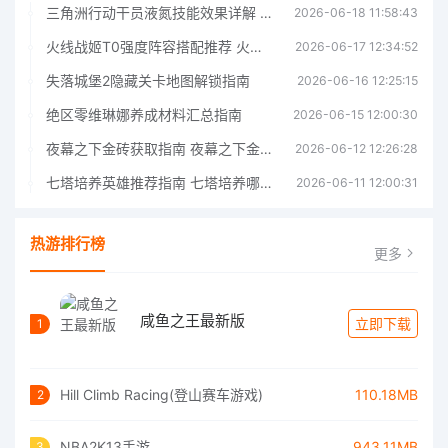
三角洲行动干员液氮技能效果详解 三角洲行动干员液氮技能介绍
2026-06-18 11:58:43
火线战姬T0强度阵容搭配推荐 火线战姬T0强度阵容哪个好
2026-06-17 12:34:52
失落城堡2隐藏关卡地图解锁指南
2026-06-16 12:25:15
绝区零维琳娜养成材料汇总指南
2026-06-15 12:00:30
夜幕之下金砖获取指南 夜幕之下金砖获取方法
2026-06-12 12:26:28
七塔培养英雄推荐指南 七塔培养哪个英雄好
2026-06-11 12:00:31
热游排行榜
更多
咸鱼之王最新版
立即下载
1
Hill Climb Racing(登山赛车游戏)
110.18MB
2
NBA2K13手游
943.11MB
3