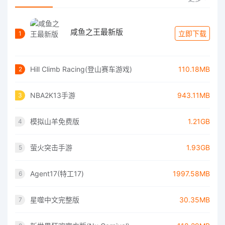
咸鱼之王最新版
立即下载
1
Hill Climb Racing(登山赛车游戏)
110.18MB
2
NBA2K13手游
943.11MB
3
模拟山羊免费版
1.21GB
4
萤火突击手游
1.93GB
5
Agent17(特工17)
1997.58MB
6
星噬中文完整版
30.35MB
7