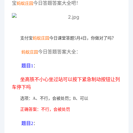
宝
今日答题答案大全吧！
蚂蚁庄园
支付宝
蚂蚁庄园
今日课堂答题5
月4日
，你做对了吗？
今日答题答案大全：
蚂蚁庄园
题目1
：
坐高铁不小心坐过站可以按下紧急制动按钮让列
车停下吗
选项：A、不行，会被处罚；B、可以
正确答案：
不行，会被处罚
题目2
：