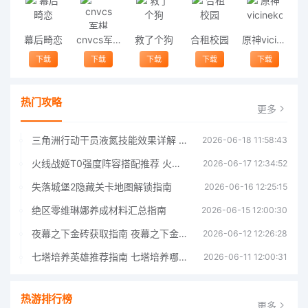
幕后畸恋
cnvcs军棋
救了个狗
合租校园
原神vicineko
下载
下载
下载
下载
下载
热门攻略
更多
三角洲行动干员液氮技能效果详解 三角洲行动干员液氮技能介绍
2026-06-18 11:58:43
火线战姬T0强度阵容搭配推荐 火线战姬T0强度阵容哪个好
2026-06-17 12:34:52
失落城堡2隐藏关卡地图解锁指南
2026-06-16 12:25:15
绝区零维琳娜养成材料汇总指南
2026-06-15 12:00:30
夜幕之下金砖获取指南 夜幕之下金砖获取方法
2026-06-12 12:26:28
七塔培养英雄推荐指南 七塔培养哪个英雄好
2026-06-11 12:00:31
热游排行榜
更多