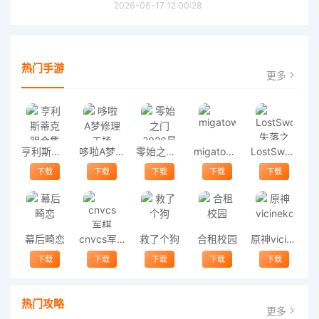
2026-06-17 12:00:28
热门手游
更多
亨利斯蒂克明合集
哆啦A梦修理工场
零始之门2026最新版
migatowemyworld1.68
LostSword失落之剑
下载
下载
下载
下载
下载
幕后畸恋
cnvcs军棋
救了个狗
合租校园
原神vicineko
下载
下载
下载
下载
下载
热门攻略
更多