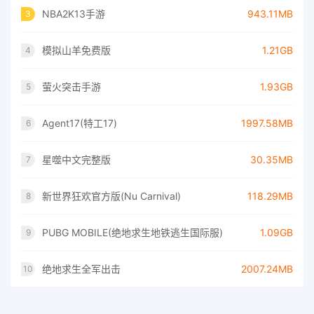
NBA2K13手游
943.11MB
3
模拟山羊免费版
1.21GB
4
萤火突击手游
1.93GB
5
Agent17(特工17)
1997.58MB
6
星噬中文完整版
30.35MB
7
新世界狂欢官方版(Nu Carnival)
118.29MB
8
PUBG MOBILE(绝地求生地铁逃生国际服)
1.09GB
9
绝地求生全军出击
2007.24MB
10