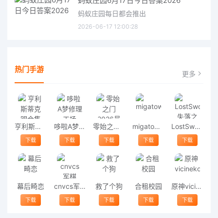
蚂蚁庄园6月17日今日答案2026
蚂蚁庄园每日都会推出
2026-06-17 12:00:28
热门手游
更多
亨利斯蒂克明合集
哆啦A梦修理工场
零始之门2026最新版
migatowemyworld1.68
LostSword失落之剑
下载
下载
下载
下载
下载
幕后畸恋
cnvcs军棋
救了个狗
合租校园
原神vicineko
下载
下载
下载
下载
下载