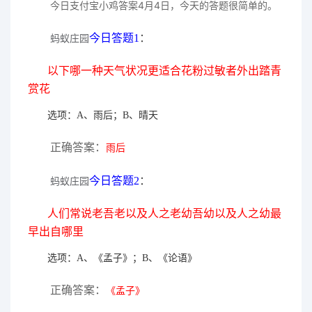
今日支付宝小鸡答案4月4日，今天的答题很简单的。
今日答题1
：
蚂蚁庄园
以下哪一种天气状况更适合花粉过敏者外出踏青
赏花
选项：A、雨后；B、晴天
正确答案：
雨后
今日答题2
：
蚂蚁庄园
人们常说老吾老以及人之老幼吾幼以及人之幼最
早出自哪里
选项：A、《孟子》；B、《论语》
正确答案：
《孟子》