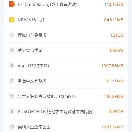
Hill Climb Racing(登山赛车游戏)
110.18MB
2
NBA2K13手游
943.11MB
3
模拟山羊免费版
1.21GB
4
萤火突击手游
1.93GB
5
Agent17(特工17)
1997.58MB
6
星噬中文完整版
30.35MB
7
新世界狂欢官方版(Nu Carnival)
118.29MB
8
PUBG MOBILE(绝地求生地铁逃生国际服)
1.09GB
9
绝地求生全军出击
2007.24MB
10