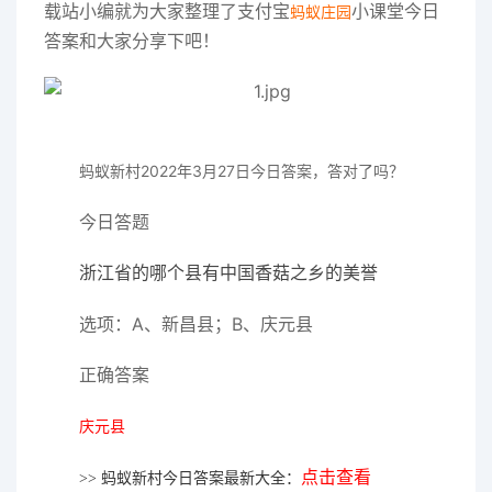
载站小编就为大家整理了支付宝
小课堂今日
蚂蚁庄园
答案和大家分享下吧！
蚂蚁新村2022年3
月27日
今日答案
，答对了吗？
今日答题
浙江省的哪个县有中国香菇之乡的美誉
选项：A、新昌县；B、庆元县
正确答案
庆元县
点击查看
>> 蚂蚁新村今日答案最新大全：