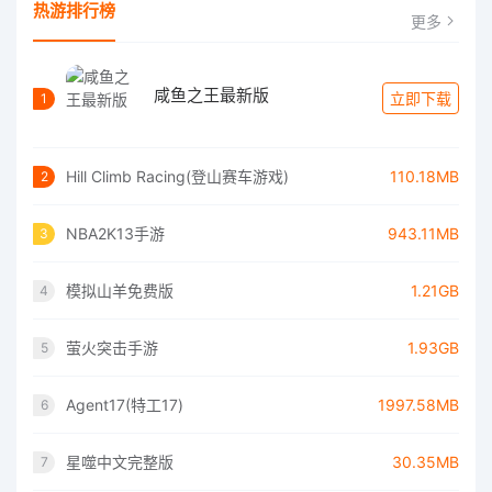
热游排行榜
更多
咸鱼之王最新版
立即下载
1
Hill Climb Racing(登山赛车游戏)
110.18MB
2
NBA2K13手游
943.11MB
3
模拟山羊免费版
1.21GB
4
萤火突击手游
1.93GB
5
Agent17(特工17)
1997.58MB
6
星噬中文完整版
30.35MB
7