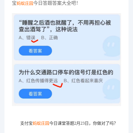
宝
今日答题答案大全吧！
蚂蚁庄园
支付宝
蚂蚁庄园
今日课堂答题2
月23日
，你做对了吗？