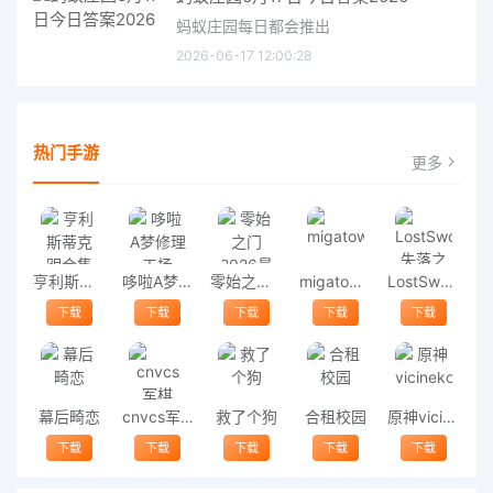
蚂蚁庄园每日都会推出
2026-06-17 12:00:28
热门手游
更多
亨利斯蒂克明合集
哆啦A梦修理工场
零始之门2026最新版
migatowemyworld1.68
LostSword失落之剑
下载
下载
下载
下载
下载
幕后畸恋
cnvcs军棋
救了个狗
合租校园
原神vicineko
下载
下载
下载
下载
下载