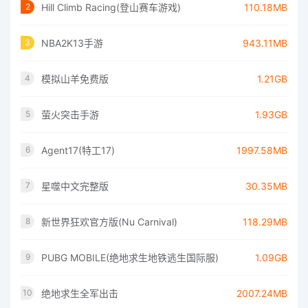
Hill Climb Racing(登山赛车游戏)
110.18MB
2
NBA2K13手游
943.11MB
3
模拟山羊免费版
1.21GB
4
萤火突击手游
1.93GB
5
Agent17(特工17)
1997.58MB
6
星噬中文完整版
30.35MB
7
新世界狂欢官方版(Nu Carnival)
118.29MB
8
PUBG MOBILE(绝地求生地铁逃生国际服)
1.09GB
9
绝地求生全军出击
2007.24MB
10