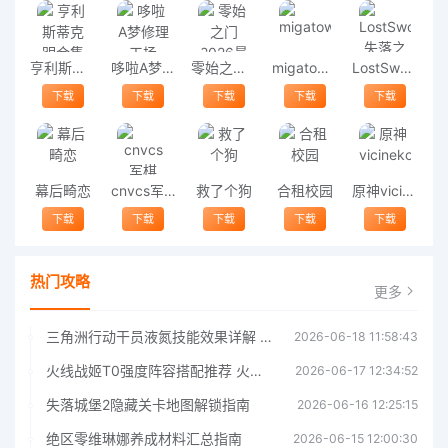
亨利斯蒂克明合集
哆啦A梦修理工场
零始之门2026最新版
migatowemyworld1.68
LostSword失落之剑
下载
下载
下载
下载
下载
幕后畸恋
cnvcs军棋
救了个狗
合租校园
原神vicineko
下载
下载
下载
下载
下载
热门攻略
更多
三角洲行动干员液氮技能效果详解 三角洲行动干员液氮技能介绍
2026-06-18 11:58:43
火线战姬T0强度阵容搭配推荐 火线战姬T0强度阵容哪个好
2026-06-17 12:34:52
失落城堡2隐藏关卡地图解锁指南
2026-06-16 12:25:15
绝区零维琳娜养成材料汇总指南
2026-06-15 12:00:30