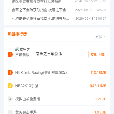
绝区零维琳娜养成材料汇总指南
2026-06-15 12:00:30
夜幕之下金砖获取指南 夜幕之下金砖获取方法
2026-06-12 12:26:28
七塔培养英雄推荐指南 七塔培养哪个英雄好
2026-06-11 12:00:31
热游排行榜
更多
咸鱼之王最新版
立即下载
1
Hill Climb Racing(登山赛车游戏)
110.18MB
2
NBA2K13手游
943.11MB
3
模拟山羊免费版
1.21GB
4
萤火突击手游
1.93GB
5