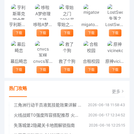
亨利斯蒂克明合集
哆啦A梦修理工场
零始之门2026最新版
migatowemyworld1.68
LostSword失落之剑
下载
下载
下载
下载
下载
幕后畸恋
cnvcs军棋
救了个狗
合租校园
原神vicineko
下载
下载
下载
下载
下载
热门攻略
更多
三角洲行动干员液氮技能效果详解 三角洲行动干员液氮技能介绍
2026-06-18 11:58:43
火线战姬T0强度阵容搭配推荐 火线战姬T0强度阵容哪个好
2026-06-17 12:34:52
失落城堡2隐藏关卡地图解锁指南
2026-06-16 12:25:15