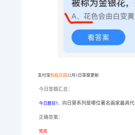
支付宝
蚂蚁庄园
12
月1日答案更新
今日答题汇总：
今日题目1
、
向日葵系列是哪位著名画家最具代
正确答案：
梵高