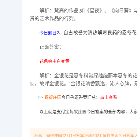
解析：梵高的作品,如《星夜》、《向日葵》
贵的艺术作品的行列。
今日题目2
、
自古被誉为清热解毒良药的忍冬花
正确答案：
花色会由白变黄
解析：金银花是忍冬科常绿缠绕藤本忍冬的花
映，故呼金银花。”金银花清香飘逸，沁人心脾，
>>
蚂蚁庄园
今日答题答案汇总：
点击查看
以上就是支付宝
蚂蚁庄园
今日答案的全部内容，大
标题：蚂蚁庄园12月1日答案更新2021 蚂蚁庄园今日答案