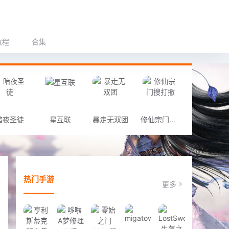
教程
合集
暗夜圣徒
星互联
暴走无双团
修仙宗门搜打撤
热门手游
更多