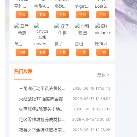
亨利斯蒂克明合集
哆啦A梦修理工场
零始之门2026最新版
migatowemyworld1.68
LostSword失落之剑
下载
下载
下载
下载
下载
幕后畸恋
cnvcs军棋
救了个狗
合租校园
原神vicineko
下载
下载
下载
下载
下载
热门攻略
更多
三角洲行动干员液氮技能效果详解 三角洲行动干员液氮技能介绍
2026-06-18 11:58:43
火线战姬T0强度阵容搭配推荐 火线战姬T0强度阵容哪个好
2026-06-17 12:34:52
失落城堡2隐藏关卡地图解锁指南
2026-06-16 12:25:15
绝区零维琳娜养成材料汇总指南
2026-06-15 12:00:30
夜幕之下金砖获取指南 夜幕之下金砖获取方法
2026-06-12 12:26:28