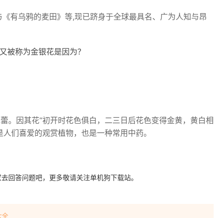
与《有乌鸦的麦田》等,现已跻身于全球最具名、广为人知与昂
又被称为金银花是因为？
蕾。因其花“初开时花色俱白，二三日后花色变得金黄，黄白相
是人们喜爱的观赏植物，也是一种常用中药。
家去回答问题吧，更多敬请关注单机狗下载站。
大全