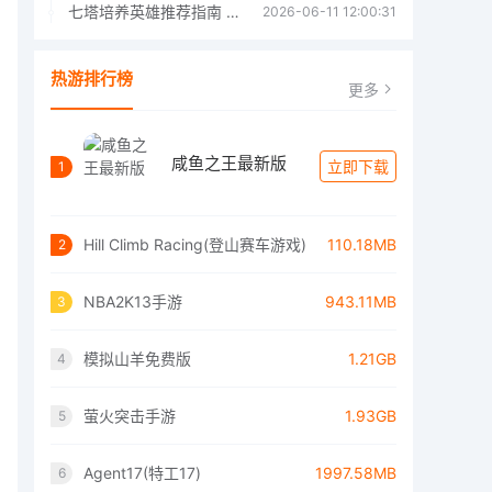
七塔培养英雄推荐指南 七塔培养哪个英雄好
2026-06-11 12:00:31
热游排行榜
更多
咸鱼之王最新版
立即下载
1
Hill Climb Racing(登山赛车游戏)
110.18MB
2
NBA2K13手游
943.11MB
3
模拟山羊免费版
1.21GB
4
萤火突击手游
1.93GB
5
Agent17(特工17)
1997.58MB
6