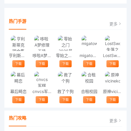
热门手游
更多
亨利斯蒂克明合集
哆啦A梦修理工场
零始之门2026最新版
migatowemyworld1.68
LostSword失落之剑
下载
下载
下载
下载
下载
幕后畸恋
cnvcs军棋
救了个狗
合租校园
原神vicineko
下载
下载
下载
下载
下载
热门攻略
更多