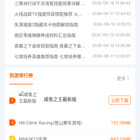
三角洲行动干员液氮技能效果详解 三角洲行动干员液氮技能介绍
2026-06-18 11:58:43
火线战姬T0强度阵容搭配推荐 火线战姬T0强度阵容哪个好
2026-06-17 12:34:52
失落城堡2隐藏关卡地图解锁指南
2026-06-16 12:25:15
绝区零维琳娜养成材料汇总指南
2026-06-15 12:00:30
夜幕之下金砖获取指南 夜幕之下金砖获取方法
2026-06-12 12:26:28
七塔培养英雄推荐指南 七塔培养哪个英雄好
2026-06-11 12:00:31
热游排行榜
更多
咸鱼之王最新版
立即下载
1
Hill Climb Racing(登山赛车游戏)
110.18MB
2
NBA2K13手游
943.11MB
3