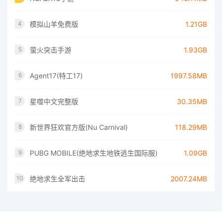
模拟山羊免费版
1.21GB
4
萤火突击手游
1.93GB
5
Agent17(特工17)
1997.58MB
6
星噬中文完整版
30.35MB
7
新世界狂欢官方版(Nu Carnival)
118.29MB
8
PUBG MOBILE(绝地求生地铁逃生国际服)
1.09GB
9
绝地求生全军出击
2007.24MB
10