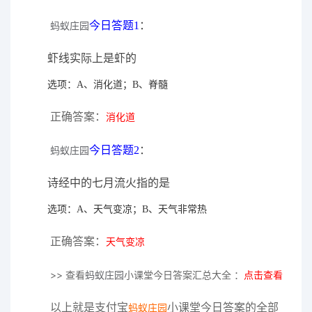
今日答题1
：
蚂蚁庄园
虾线实际上是虾的
选项：A、消化道；B、脊髓
正确答案：
消化道
今日答题2
：
蚂蚁庄园
诗经中的七月流火指的是
选项：A、天气变凉；B、天气非常热
正确答案：
天气变凉
>> 查看
蚂蚁庄园
小课堂今日答案汇总大全 ：
点击查看
以上就是支付宝
小课堂今日答案的全部
蚂蚁庄园