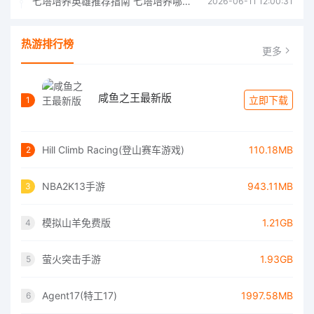
七塔培养英雄推荐指南 七塔培养哪个英雄好
2026-06-11 12:00:31
热游排行榜
更多
咸鱼之王最新版
立即下载
1
Hill Climb Racing(登山赛车游戏)
110.18MB
2
NBA2K13手游
943.11MB
3
模拟山羊免费版
1.21GB
4
萤火突击手游
1.93GB
5
Agent17(特工17)
1997.58MB
6