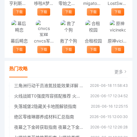
亨利斯蒂克明合集
哆啦A梦修理工场
零始之门2026最新版
migatowemyworld1.68
LostSword失落之剑
下载
下载
下载
下载
下载
幕后畸恋
cnvcs军棋
救了个狗
合租校园
原神vicineko
下载
下载
下载
下载
下载
热门攻略
更多
三角洲行动干员液氮技能效果详解 三角洲行动干员液氮技能介绍
2026-06-18 11:58:43
火线战姬T0强度阵容搭配推荐 火线战姬T0强度阵容哪个好
2026-06-17 12:34:52
失落城堡2隐藏关卡地图解锁指南
2026-06-16 12:25:15
绝区零维琳娜养成材料汇总指南
2026-06-15 12:00:30
夜幕之下金砖获取指南 夜幕之下金砖获取方法
2026-06-12 12:26:28