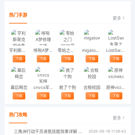
热门手游
更多
亨利斯蒂克明合集
哆啦A梦修理工场
零始之门2026最新版
migatowemyworld1.68
LostSword失落之剑
下载
下载
下载
下载
下载
幕后畸恋
cnvcs军棋
救了个狗
合租校园
原神vicineko
下载
下载
下载
下载
下载
热门攻略
更多
三角洲行动干员液氮技能效果详解 三角洲行动干员液氮技能介绍
2026-06-18 11:58:43