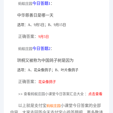
今日答题1
：
蚂蚁庄园
中华慈善日是哪一天
选项：A、9月5日；B、9月15日
正确答案：
9月5日
今日答题2
：
蚂蚁庄园
珙桐又被称为中国鸽子树是因为
选项：A、花朵像鸽子；B、叶片像鸽子
正确答案：
花朵像鸽子
>> 查看
蚂蚁庄园
小课堂今日答案汇总大全 ：
点击查看
以上就是支付宝
小课堂今日答案的全部
蚂蚁庄园
内容，大家去回答今天支付宝小鸡答题吧，更多敬请