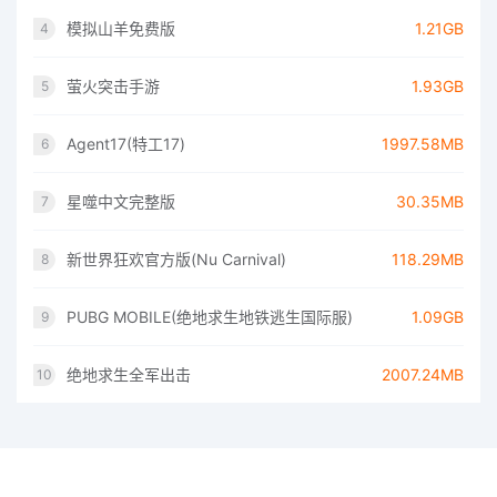
模拟山羊免费版
1.21GB
4
萤火突击手游
1.93GB
5
Agent17(特工17)
1997.58MB
6
星噬中文完整版
30.35MB
7
新世界狂欢官方版(Nu Carnival)
118.29MB
8
PUBG MOBILE(绝地求生地铁逃生国际服)
1.09GB
9
绝地求生全军出击
2007.24MB
10