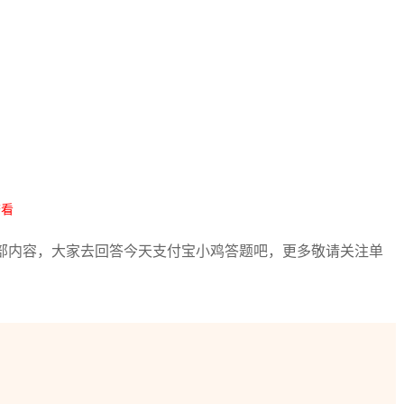
查看
部内容，大家去回答今天支付宝小鸡答题吧，更多敬请关注单
！