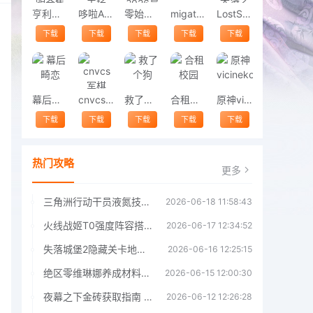
亨利斯蒂克明合集
哆啦A梦修理工场
零始之门2026最新版
migatowemyworld1.68
LostSword失落之剑
下载
下载
下载
下载
下载
幕后畸恋
cnvcs军棋
救了个狗
合租校园
原神vicineko
下载
下载
下载
下载
下载
热门攻略
更多
三角洲行动干员液氮技能效果详解 三角洲行动干员液氮技能介绍
2026-06-18 11:58:43
火线战姬T0强度阵容搭配推荐 火线战姬T0强度阵容哪个好
2026-06-17 12:34:52
失落城堡2隐藏关卡地图解锁指南
2026-06-16 12:25:15
绝区零维琳娜养成材料汇总指南
2026-06-15 12:00:30
夜幕之下金砖获取指南 夜幕之下金砖获取方法
2026-06-12 12:26:28