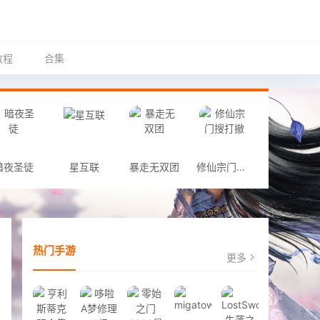
教程
合集
暗夜圣徒
星互联
暴走无双团
修仙宗门搜打撤
热门手游
更多