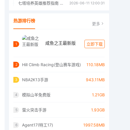
七塔培养英雄推荐指南 七塔培养哪个英雄好
2026-06-11 12:00:31
热游排行榜
更多
咸鱼之王最新版
立即下载
1
Hill Climb Racing(登山赛车游戏)
110.18MB
2
NBA2K13手游
943.11MB
3
模拟山羊免费版
1.21GB
4
萤火突击手游
1.93GB
5
Agent17(特工17)
1997.58MB
6