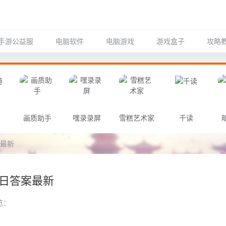
手游公益服
电脑软件
电脑游戏
游戏盒子
攻略
画质助手
嘿录录屏
雪糕艺术家
千读
案最新
今日答案最新
览：