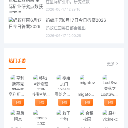
在星际矿业中，研究点数
2026-06-17 12:29:16
蚂蚁庄园6月17日今日答案2026
蚂蚁庄园每日都会推出
2026-06-17 12:00:28
热门手游
更多
亨利斯蒂克明合集
哆啦A梦修理工场
零始之门2026最新版
migatowemyworld1.68
LostSword失落之剑
下载
下载
下载
下载
下载