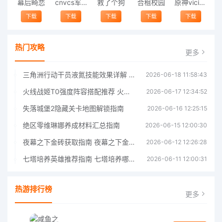
幕后畸恋
cnvcs军棋
救了个狗
合租校园
原神vicineko
下载
下载
下载
下载
下载
热门攻略
更多
三角洲行动干员液氮技能效果详解 三角洲行动干员液氮技能介绍
2026-06-18 11:58:43
火线战姬T0强度阵容搭配推荐 火线战姬T0强度阵容哪个好
2026-06-17 12:34:52
失落城堡2隐藏关卡地图解锁指南
2026-06-16 12:25:15
绝区零维琳娜养成材料汇总指南
2026-06-15 12:00:30
夜幕之下金砖获取指南 夜幕之下金砖获取方法
2026-06-12 12:26:28
七塔培养英雄推荐指南 七塔培养哪个英雄好
2026-06-11 12:00:31
热游排行榜
更多