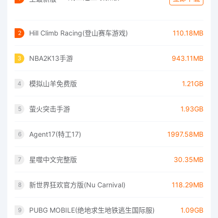
Hill Climb Racing(登山赛车游戏)
110.18MB
2
NBA2K13手游
943.11MB
3
模拟山羊免费版
1.21GB
4
萤火突击手游
1.93GB
5
Agent17(特工17)
1997.58MB
6
星噬中文完整版
30.35MB
7
新世界狂欢官方版(Nu Carnival)
118.29MB
8
PUBG MOBILE(绝地求生地铁逃生国际服)
1.09GB
9