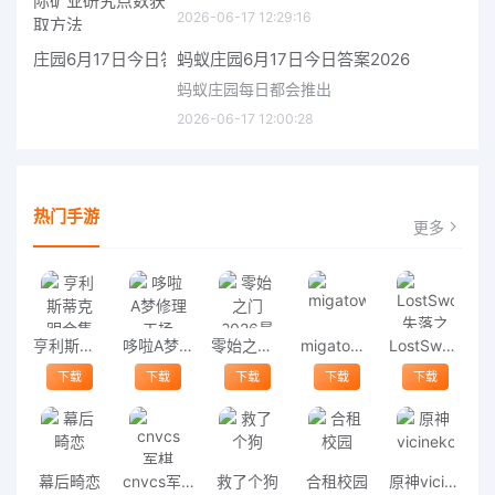
2026-06-17 12:29:16
蚂蚁庄园6月17日今日答案2026
蚂蚁庄园每日都会推出
2026-06-17 12:00:28
热门手游
更多
亨利斯蒂克明合集
哆啦A梦修理工场
零始之门2026最新版
migatowemyworld1.68
LostSword失落之剑
下载
下载
下载
下载
下载
幕后畸恋
cnvcs军棋
救了个狗
合租校园
原神vicineko