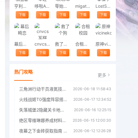
亨利斯蒂克明合集
哆啦A梦修理工场
零始之门2026最新版
migatowemyworld1.68
LostSword失落之剑
下载
下载
下载
下载
下载
幕后畸恋
cnvcs军棋
救了个狗
合租校园
原神vicineko
下载
下载
下载
下载
下载
热门攻略
更多
三角洲行动干员液氮技能效果详解 三角洲行动干员液氮技能介绍
2026-06-18 11:58:43
火线战姬T0强度阵容搭配推荐 火线战姬T0强度阵容哪个好
2026-06-17 12:34:52
失落城堡2隐藏关卡地图解锁指南
2026-06-16 12:25:15
绝区零维琳娜养成材料汇总指南
2026-06-15 12:00:30
夜幕之下金砖获取指南 夜幕之下金砖获取方法
2026-06-12 12:26:28