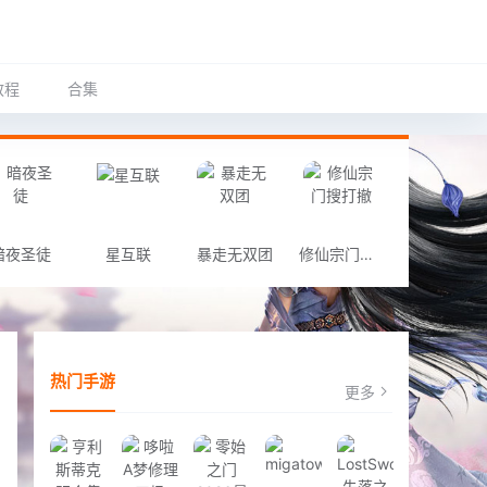
教程
合集
暗夜圣徒
星互联
暴走无双团
修仙宗门搜打撤
热门手游
更多