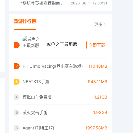
七塔培养英雄推荐指南 七塔培养哪个英雄好
2026-06-11 12:00:31
热游排行榜
更多
咸鱼之王最新版
立即下载
1
Hill Climb Racing(登山赛车游戏)
110.18MB
2
NBA2K13手游
943.11MB
3
模拟山羊免费版
1.21GB
4
萤火突击手游
1.93GB
5
Agent17(特工17)
1997.58MB
6