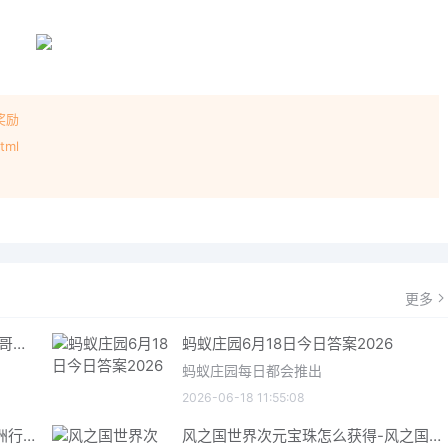
奖励
tml
！
更多
哥特王朝重制版爬虫铠甲获取指南 哥特王朝重制版爬虫铠甲获取方法
蚂蚁庄园6月18日今日答案2026
蚂蚁庄园每日都会推出
2026-06-18 11:55:08
三角洲行动6月18日今日密码 三角洲行动2026年6月18今日摩斯密码分享
风之国世界次元宝珠怎么获得-风之国世界次元宝珠获取方法介绍