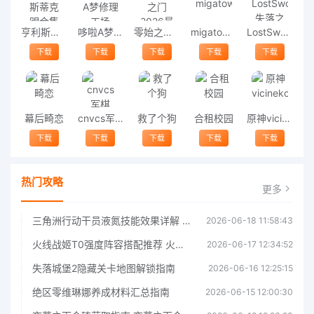
亨利斯蒂克明合集
哆啦A梦修理工场
零始之门2026最新版
migatowemyworld1.68
LostSword失落之剑
下载
下载
下载
下载
下载
幕后畸恋
cnvcs军棋
救了个狗
合租校园
原神vicineko
下载
下载
下载
下载
下载
热门攻略
更多
三角洲行动干员液氮技能效果详解 三角洲行动干员液氮技能介绍
2026-06-18 11:58:43
火线战姬T0强度阵容搭配推荐 火线战姬T0强度阵容哪个好
2026-06-17 12:34:52
失落城堡2隐藏关卡地图解锁指南
2026-06-16 12:25:15
绝区零维琳娜养成材料汇总指南
2026-06-15 12:00:30