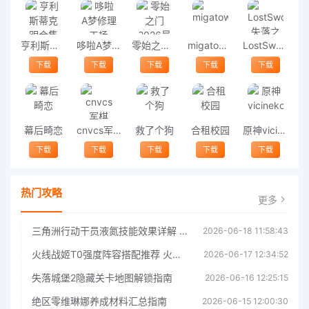
亨利斯蒂克明合集
哆啦A梦修理工场
零始之门2026最新版
migatowemyworld1.68
LostSword失落之剑
下载
下载
下载
下载
下载
幕后畸恋
cnvcs军棋
救了个狗
合租校园
原神vicineko
下载
下载
下载
下载
下载
热门攻略
更多
三角洲行动干员液氮技能效果详解 三角洲行动干员液氮技能介绍
2026-06-18 11:58:43
火线战姬T0强度阵容搭配推荐 火线战姬T0强度阵容哪个好
2026-06-17 12:34:52
失落城堡2隐藏关卡地图解锁指南
2026-06-16 12:25:15
绝区零维琳娜养成材料汇总指南
2026-06-15 12:00:30