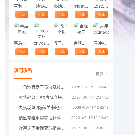
亨利斯蒂克明合集
哆啦A梦修理工场
零始之门2026最新版
migatowemyworld1.68
LostSword失落之剑
下载
下载
下载
下载
下载
幕后畸恋
cnvcs军棋
救了个狗
合租校园
原神vicineko
下载
下载
下载
下载
下载
热门攻略
更多
三角洲行动干员液氮技能效果详解 三角洲行动干员液氮技能介绍
2026-06-18 11:58:43
火线战姬T0强度阵容搭配推荐 火线战姬T0强度阵容哪个好
2026-06-17 12:34:52
失落城堡2隐藏关卡地图解锁指南
2026-06-16 12:25:15
绝区零维琳娜养成材料汇总指南
2026-06-15 12:00:30
夜幕之下金砖获取指南 夜幕之下金砖获取方法
2026-06-12 12:26:28