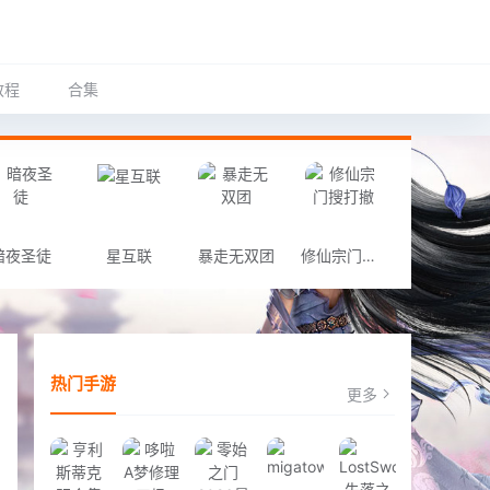
教程
合集
暗夜圣徒
星互联
暴走无双团
修仙宗门搜打撤
热门手游
更多