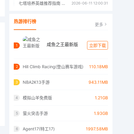
七塔培养英雄推荐指南 七塔培养哪个英雄好
2026-06-11 12:00:31
热游排行榜
更多
咸鱼之王最新版
立即下载
1
Hill Climb Racing(登山赛车游戏)
110.18MB
2
NBA2K13手游
943.11MB
3
模拟山羊免费版
1.21GB
4
萤火突击手游
1.93GB
5
Agent17(特工17)
1997.58MB
6