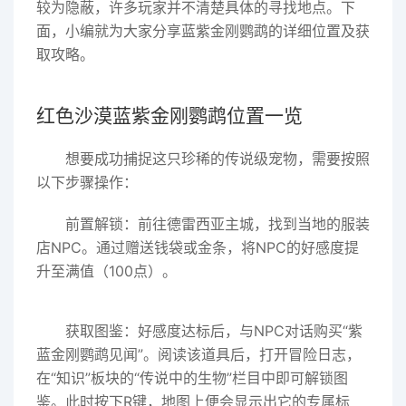
较为隐蔽，许多玩家并不清楚具体的寻找地点。下
面，小编就为大家分享蓝紫金刚鹦鹉的详细位置及获
取攻略。
红色沙漠蓝紫金刚鹦鹉位置一览
想要成功捕捉这只珍稀的传说级宠物，需要按照
以下步骤操作：
前置解锁：前往德雷西亚主城，找到当地的服装
店NPC。通过赠送钱袋或金条，将NPC的好感度提
升至满值（100点）。
获取图鉴：好感度达标后，与NPC对话购买“紫
蓝金刚鹦鹉见闻”。阅读该道具后，打开冒险日志，
在“知识”板块的“传说中的生物”栏目中即可解锁图
鉴。此时按下R键，地图上便会显示出它的专属标