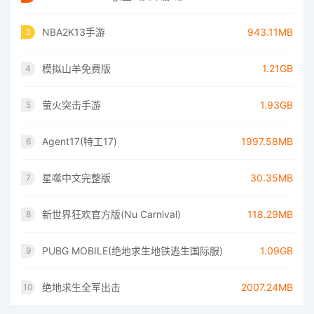
NBA2K13手游
943.11MB
3
模拟山羊免费版
1.21GB
4
萤火突击手游
1.93GB
5
Agent17(特工17)
1997.58MB
6
星噬中文完整版
30.35MB
7
新世界狂欢官方版(Nu Carnival)
118.29MB
8
PUBG MOBILE(绝地求生地铁逃生国际服)
1.09GB
9
绝地求生全军出击
2007.24MB
10