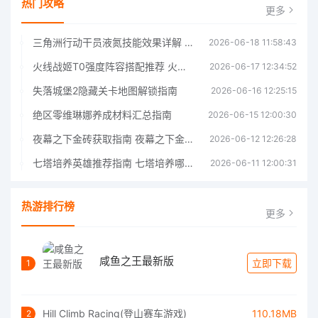
热门攻略
更多
三角洲行动干员液氮技能效果详解 三角洲行动干员液氮技能介绍
2026-06-18 11:58:43
火线战姬T0强度阵容搭配推荐 火线战姬T0强度阵容哪个好
2026-06-17 12:34:52
失落城堡2隐藏关卡地图解锁指南
2026-06-16 12:25:15
绝区零维琳娜养成材料汇总指南
2026-06-15 12:00:30
夜幕之下金砖获取指南 夜幕之下金砖获取方法
2026-06-12 12:26:28
七塔培养英雄推荐指南 七塔培养哪个英雄好
2026-06-11 12:00:31
热游排行榜
更多
咸鱼之王最新版
立即下载
1
Hill Climb Racing(登山赛车游戏)
110.18MB
2