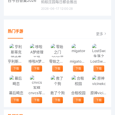
蚂蚁庄园每日都会推出
2026-06-17 12:00:28
热门手游
更多
亨利斯蒂克明合集
哆啦A梦修理工场
零始之门2026最新版
migatowemyworld1.68
LostSword失落之剑
下载
下载
下载
下载
下载
幕后畸恋
cnvcs军棋
救了个狗
合租校园
原神vicineko
下载
下载
下载
下载
下载