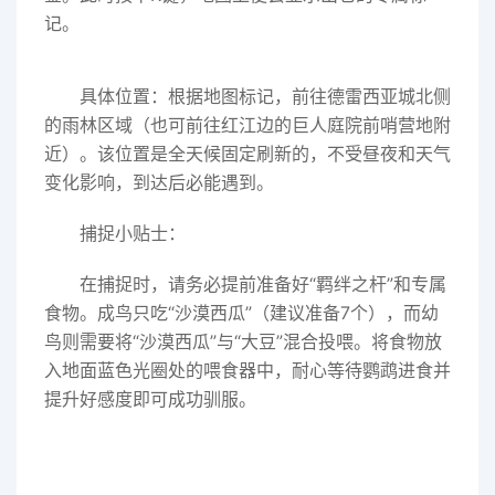
记。
具体位置：根据地图标记，前往德雷西亚城北侧
的雨林区域（也可前往红江边的巨人庭院前哨营地附
近）。该位置是全天候固定刷新的，不受昼夜和天气
变化影响，到达后必能遇到。
捕捉小贴士：
在捕捉时，请务必提前准备好“羁绊之杆”和专属
食物。成鸟只吃“沙漠西瓜”（建议准备7个），而幼
鸟则需要将“沙漠西瓜”与“大豆”混合投喂。将食物放
入地面蓝色光圈处的喂食器中，耐心等待鹦鹉进食并
提升好感度即可成功驯服。