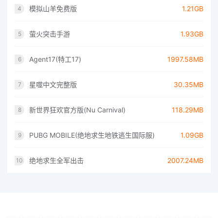
模拟山羊免费版
1.21GB
4
萤火突击手游
1.93GB
5
Agent17(特工17)
1997.58MB
6
星噬中文完整版
30.35MB
7
新世界狂欢官方版(Nu Carnival)
118.29MB
8
PUBG MOBILE(绝地求生地铁逃生国际服)
1.09GB
9
绝地求生全军出击
2007.24MB
10