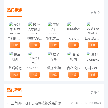
热门手游
更多
亨利斯蒂克明合集
哆啦A梦修理工场
零始之门2026最新版
migatowemyworld1.68
LostSword失落之剑
下载
下载
下载
下载
下载
幕后畸恋
cnvcs军棋
救了个狗
合租校园
原神vicineko
下载
下载
下载
下载
下载
热门攻略
更多
三角洲行动干员液氮技能效果详解 三角洲行动干员液氮技能介绍
2026-06-18 11:58:43