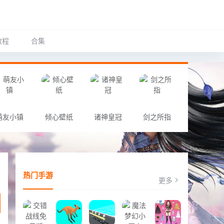
教程
合集
萌友小镇
倾心壁纸
诸神皇冠
剑之所指
热门手游
更多