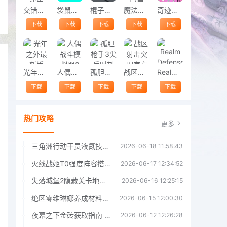
交错战线免费版
袋鼠跑3d最新版(kangaroo runner 3d)
棍子给我冲游戏
魔法梦幻小厨房
奇迹美妆店正式版
下载
下载
下载
下载
下载
光年之外最新版
人偶战斗模拟器2
孤胆枪手3尖兵时刻
战区射击突围官方版
Realm Defense（帝国守卫战）
下载
下载
下载
下载
下载
热门攻略
更多
三角洲行动干员液氮技能效果详解 三角洲行动干员液氮技能介绍
2026-06-18 11:58:43
火线战姬T0强度阵容搭配推荐 火线战姬T0强度阵容哪个好
2026-06-17 12:34:52
失落城堡2隐藏关卡地图解锁指南
2026-06-16 12:25:15
绝区零维琳娜养成材料汇总指南
2026-06-15 12:00:30
夜幕之下金砖获取指南 夜幕之下金砖获取方法
2026-06-12 12:26:28